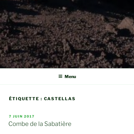
Menu
ÉTIQUETTE :
CASTELLAS
PUBLIÉ
7 JUIN 2017
LE
Combe de la Sabatière