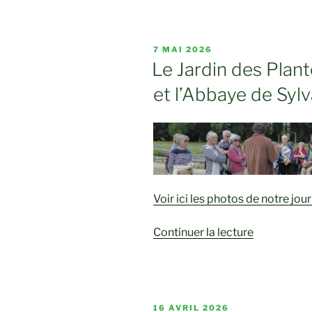
:
Visite
guidée
PUBLIÉ
7 MAI 2026
du
LE
Le Jardin des Plant
Musée
et l’Abbaye de Syl
du
Désert
+
Visite
guidée
de
la
Voir ici les photos de notre jou
Maison
du
de
Continuer la lecture
Mineur »
« Le
Jardin
des
Plantes
PUBLIÉ
16 AVRIL 2026