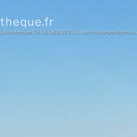
otheque.fr
a Culturothèque. Tél. O6.O8.24.75.33 – Mail : culturomi@gmail