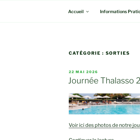
Accueil
Informations Prati
CATÉGORIE :
SORTIES
PUBLIÉ
22 MAI 2026
LE
Journée Thalasso 
Voir ici des photos de notre j
de