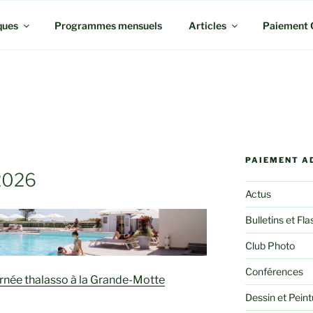
ques
Programmes mensuels
Articles
Paiement 
PAIEMENT A
2026
Actus
Bulletins et Fla
Club Photo
Conférences
ournée thalasso à la Grande-Motte
Dessin et Peint