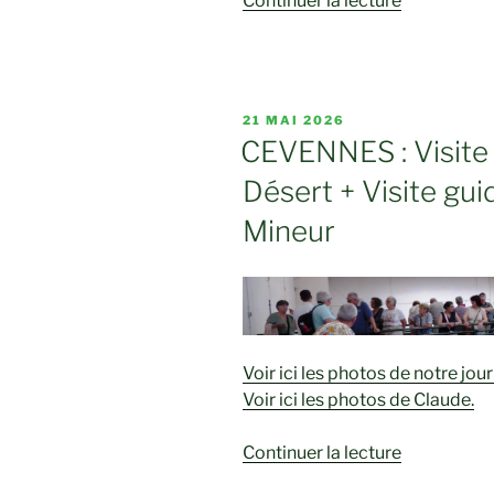
Continuer la lecture
« Journée
Thalasso
2026 »
PUBLIÉ
21 MAI 2026
LE
CEVENNES : Visite
Désert + Visite gu
Mineur
Voir ici les photos de notre jo
Voir ici les photos de Claude.
de
Continuer la lecture
« CEVENN