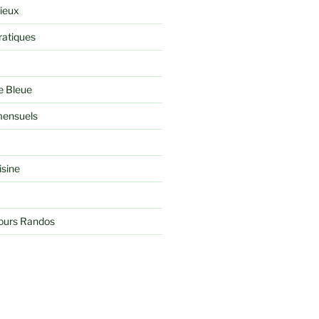
rieux
ratiques
e Bleue
ensuels
isine
jours Randos