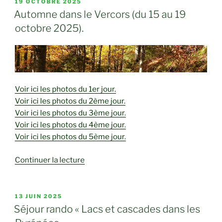
DIVINE
PUBLIÉ
19 OCTOBRE 2025
LE
–
Automne dans le Vercors (du 15 au 19
Du
octobre 2025).
10
au
14
JUIN
2026
Voir ici les photos du 1er jour.
–
Voir ici les photos du 2ème jour.
(5jours/4nuits) »
Voir ici les photos du 3ème jour.
Voir ici les photos du 4ème jour.
Voir ici les photos du 5ème jour.
de
Continuer la lecture
« Automne
dans
le
PUBLIÉ
13 JUIN 2025
LE
Vercors
Séjour rando « Lacs et cascades dans les
(du