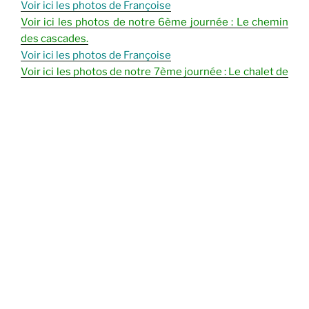
Voir ici les photos de Françoise
Voir ici les photos de notre 6ème journée : Le chemin
des cascades.
Voir ici les photos de Françoise
Voir ici les photos de notre 7ème journée : Le chalet de
la Reine Hortense.
Voir ici les photos de Françoise
Voir ici les photos de notre 8ème journée : L’Espace
Claude Nougaro
de
Continuer la lecture
« Séjour
rando
« Lacs
PUBLIÉ
27 MARS 2025
LE
et
BERLIN A PIED (23 au 27 mars 2025, 5
cascades
jours/4 nuits)
dans
les