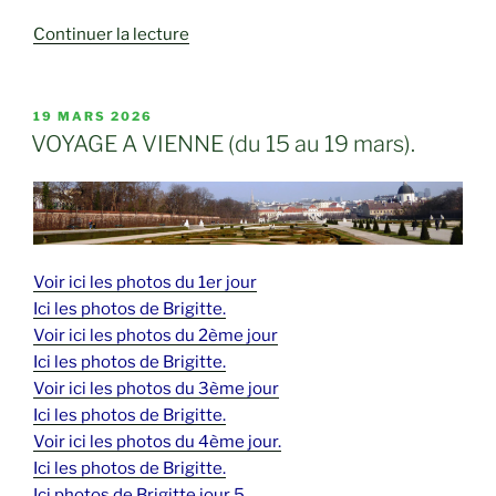
de
Continuer la lecture
« Séjour
rando
« Lac
PUBLIÉ
19 MARS 2026
LE
de
VOYAGE A VIENNE (du 15 au 19 mars).
Naussac » »
Voir ici les photos du 1er jour
Ici les photos de Brigitte.
Voir ici les photos du 2ème jour
Ici les photos de Brigitte.
Voir ici les photos du 3ème jour
Ici les photos de Brigitte.
Voir ici les photos du 4ème jour.
Ici les photos de Brigitte.
Ici photos de Brigitte jour 5