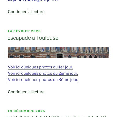
de
Continuer la lecture
« VOYAGE
A
VIENNE
PUBLIÉ
14 FÉVRIER 2026
LE
(du
Escapade à Toulouse
15
au
19
mars). »
Voir ici quelques photos du 1er jour.
Voir ici quelques photos du 2ème jour.
Voir ici quelques photos du 3ème jour.
de
Continuer la lecture
« Escapade
à
Toulouse »
PUBLIÉ
19 DÉCEMBRE 2025
LE