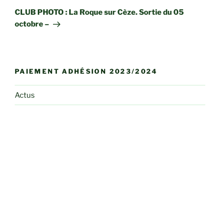
suivant
CLUB PHOTO : La Roque sur Cèze. Sortie du 05
octobre –
PAIEMENT ADHÉSION 2023/2024
Actus
Bulletins et Flashs infos
Club Photo
Conférences
Dessin et Peinture
Herbier des curieux
Informations Pratiques