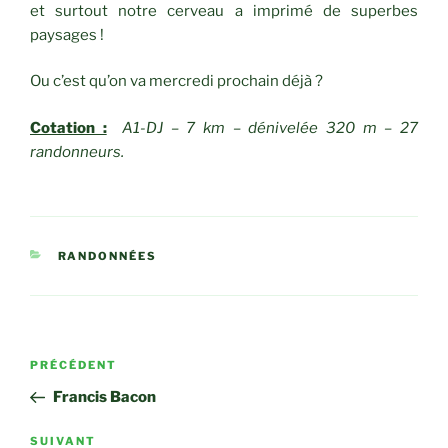
et surtout notre cerveau a imprimé de superbes
paysages !
Ou c’est qu’on va mercredi prochain déjà ?
Cotation :
A1-DJ – 7 km – dénivelée 320 m – 27
randonneurs.
CATÉGORIES
RANDONNÉES
Navigation
Article
PRÉCÉDENT
de
précédent
Francis Bacon
l’article
Article
SUIVANT