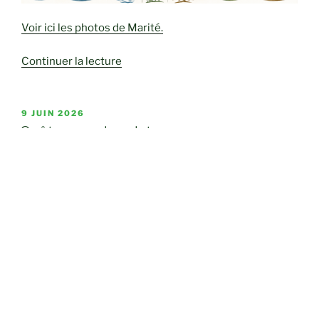
Voir ici les photos de Marité.
de
Continuer la lecture
« Le
Limaçon »
PUBLIÉ
9 JUIN 2026
LE
Goûter sous les platanes.
Voir ici quelques photos de notre rencontre au Chalet
des Sports.
de
Continuer la lecture
« Goûter