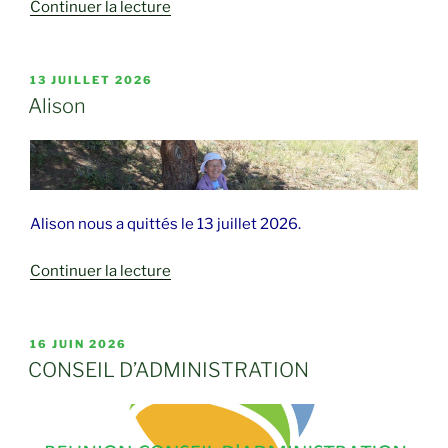
de
Continuer la lecture
« Pierre »
PUBLIÉ
13 JUILLET 2026
LE
Alison
Alison nous a quittés le 13 juillet 2026.
de
Continuer la lecture
« Alison »
PUBLIÉ
16 JUIN 2026
LE
CONSEIL D’ADMINISTRATION