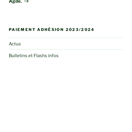
Agde.
PAIEMENT ADHÉSION 2023/2024
Actus
Bulletins et Flashs infos
Club Photo
Conférences
Dessin et Peinture
Herbier des curieux
Informations Pratiques
Liens