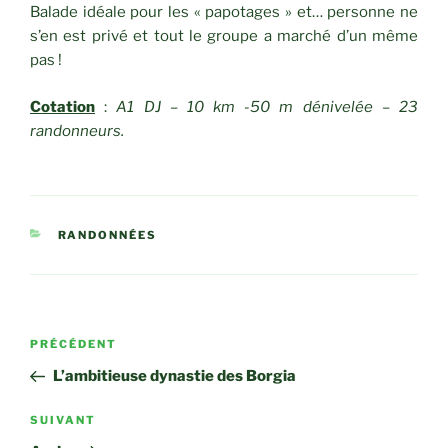
Balade idéale pour les « papotages » et… personne ne
s’en est privé et tout le groupe a marché d’un même
pas !
Cotation
:
A1 DJ – 10 km -50 m dénivelée – 23
randonneurs.
CATÉGORIES
RANDONNÉES
Navigation
Article
PRÉCÉDENT
de
précédent
L’ambitieuse dynastie des Borgia
l’article
Article
SUIVANT
suivant