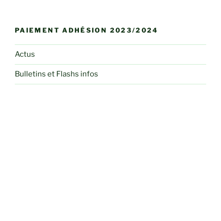
PAIEMENT ADHÉSION 2023/2024
Actus
Bulletins et Flashs infos
Club Photo
Conférences
Dessin et Peinture
Herbier des curieux
Informations Pratiques
Liens
Paiement Carte Bleue