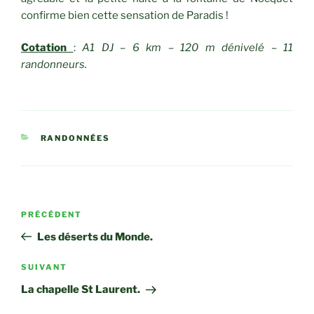
confirme bien cette sensation de Paradis !
Cotation
:
A1 DJ – 6 km – 120 m dénivelé – 11
randonneurs.
CATÉGORIES
RANDONNÉES
Navigation
Article
PRÉCÉDENT
de
précédent
Les déserts du Monde.
l’article
Article
SUIVANT
suivant
La chapelle St Laurent.