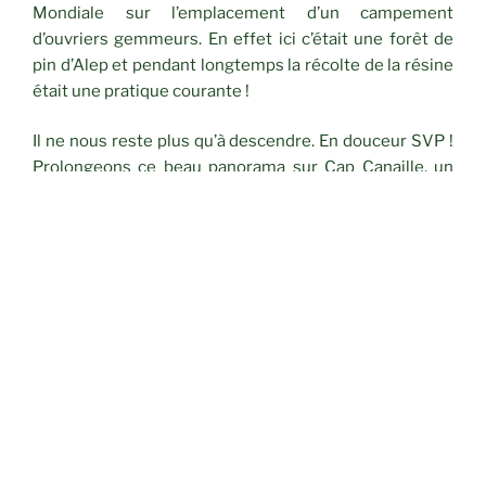
Mondiale sur l’emplacement d’un campement
d’ouvriers gemmeurs. En effet ici c’était une forêt de
pin d’Alep et pendant longtemps la récolte de la résine
était une pratique courante !
Il ne nous reste plus qu’à descendre. En douceur SVP !
Prolongeons ce beau panorama sur Cap Canaille, un
peu brumeux certes mais la jolie piste bordée de fleurs
colorées et la mer nous donnent bien la sensation
d’être dans l’un des plus beaux pays du monde !
Cotation :
B2 J – 7.7 km – 388 m dénivelé – 12
randonneurs.
CATÉGORIES
RANDONNÉES