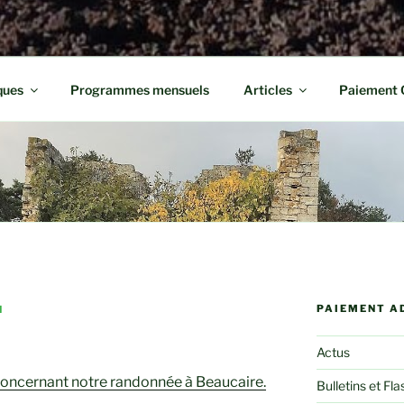
ques
Programmes mensuels
Articles
Paiement 
PAIEMENT A
N
y
Actus
e concernant notre randonnée à Beaucaire.
Bulletins et Fla