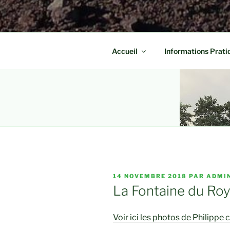
Accueil
Informations Prati
PUBLIÉ
14 NOVEMBRE 2018
PAR
ADMI
LE
La Fontaine du Ro
Voir ici les photos de Philipp