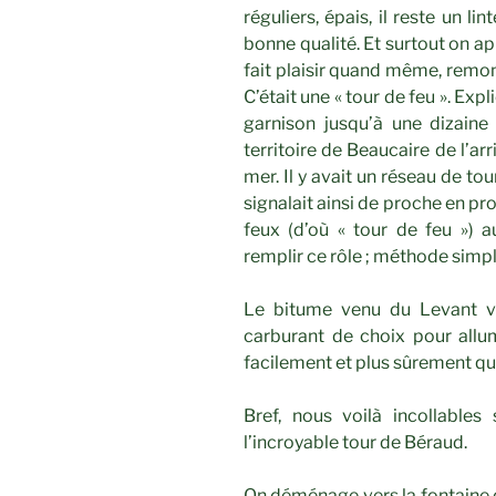
réguliers, épais, il reste un l
bonne qualité. Et surtout on ap
fait plaisir quand même, remonte
C’était une « tour de feu ». Expl
garnison jusqu’à une dizaine 
territoire de Beaucaire de l’ar
mer. Il y avait un réseau de to
signalait ainsi de proche en pr
feux (d’où « tour de feu »)
remplir ce rôle ; méthode simp
Le bitume venu du Levant ve
carburant de choix pour allum
facilement et plus sûrement qu
Bref, nous voilà incollable
l’incroyable tour de Béraud.
On déménage vers la fontaine du