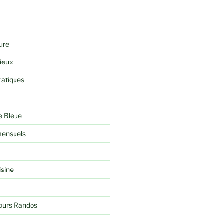
ure
rieux
ratiques
e Bleue
ensuels
isine
jours Randos