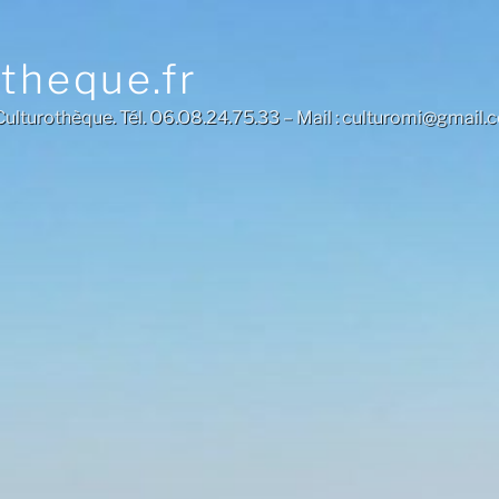
otheque.fr
a Culturothèque. Tél. O6.O8.24.75.33 – Mail : culturomi@gmail