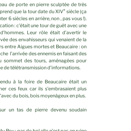
inteau de porte en pierre sculptée de très
prend que la tour date du XIV° siècle (ça
r 6 siècles en arrière, non , pas vous !).
ication : c’était une tour de guêt avec une
d’hommes. Leur rôle était d’avertir le
rivée des envahisseurs qui venaient de la
urs entre Aigues mortes et Beaucaire : on
oche l’arrivée des ennemis en faisant des
 au sommet des tours, aménagées pour
le de télétransmission d’informations.
ndu à la foire de Beaucaire était un
er ces feux car ils s’embrasaient plus
’avec du bois, bois moyenâgeux en plus.
s sur un tas de pierre devenu soudain
 Roy ; pas de bol elle n’est pas en ruine