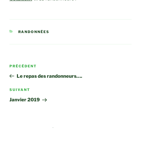
CATÉGORIES
RANDONNÉES
Navigation
Article
PRÉCÉDENT
de
précédent
Le repas des randonneurs….
l’article
Article
SUIVANT
suivant
Janvier 2019
PAIEMENT ADHÉSION 2023/2024