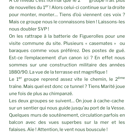
A ce niveau c’est normal que le 2
groupe n’ait plus
er
de nouvelles du 1
! Alors celui-ci continue sur la droite
pour monter, monter… Tiens d’où viennent ces voix ?
Mais ce groupe nous le connaissons bien ! Laissons-les
nous doubler SVP !
On les rattrape à la batterie de Figuerolles pour une
visite commune du site. Plusieurs « casemates » ou
baraques comme vous préférez. Des postes de gué.
Est-ce l’emplacement d’un canon ici ? En effet nous
sommes sur une construction militaire des années
1880/90. La vue de la terrasse est magnifique !
er
ème
Le 1
groupe reprend assez vite le chemin, le 2
traîne. Mais quel est donc ce tunnel ? Tiens Marité joue
une fois de plus au chimpanzé.
Les deux groupes se suivent… On joue à cache-cache
sur un sentier qui nous guide jusqu’au port de la Vesse.
Quelques murs de soutènement, circulation parfois en
balcon avec des vues superbes sur la mer et les
falaises. Aïe ! Attention, le vent nous bouscule !