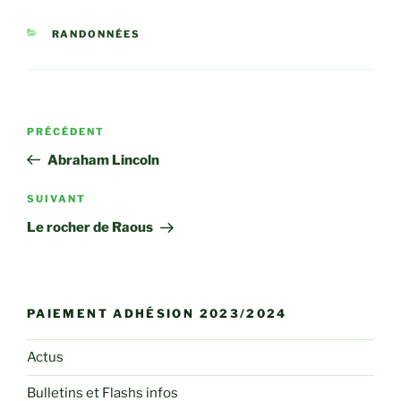
CATÉGORIES
RANDONNÉES
Navigation
Article
PRÉCÉDENT
de
précédent
Abraham Lincoln
l’article
Article
SUIVANT
suivant
Le rocher de Raous
PAIEMENT ADHÉSION 2023/2024
Actus
Bulletins et Flashs infos