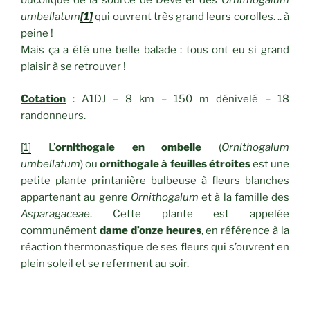
bucolique de la source de Dève et des
Ornithogalum
umbellatum
[1]
qui ouvrent très grand leurs corolles. .. à
peine !
Mais ça a été une belle balade : tous ont eu si grand
plaisir à se retrouver !
Cotation
: A1DJ – 8 km – 150 m dénivelé – 18
randonneurs.
[1]
L’
ornithogale en ombelle
(
Ornithogalum
umbellatum
) ou
ornithogale à feuilles étroites
est une
petite plante printanière bulbeuse à fleurs blanches
appartenant au genre
Ornithogalum
et à la famille des
Asparagaceae
. Cette plante est appelée
communément
dame d’onze heures
, en référence à la
réaction thermonastique de ses fleurs qui s’ouvrent en
plein soleil et se referment au soir.