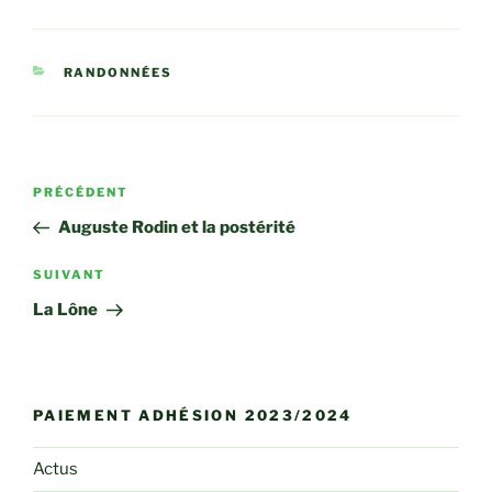
CATÉGORIES
RANDONNÉES
Navigation
Article
PRÉCÉDENT
de
précédent
Auguste Rodin et la postérité
l’article
Article
SUIVANT
suivant
La Lône
PAIEMENT ADHÉSION 2023/2024
Actus