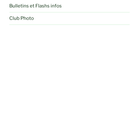
Bulletins et Flashs infos
Club Photo
Conférences
Dessin et Peinture
Herbier des curieux
Informations Pratiques
Liens
Paiement Carte Bleue
Programmes mensuels
Randonnées
Recettes de cuisine