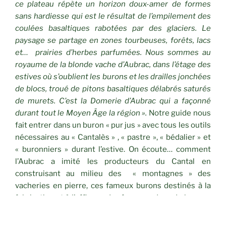
ce plateau répète un horizon doux-amer de formes
sans hardiesse qui est le résultat de l’empilement des
coulées basaltiques rabotées par des glaciers. Le
paysage se partage en zones tourbeuses, forêts, lacs
et… prairies d’herbes parfumées. Nous sommes au
royaume de la blonde vache d’Aubrac, dans l’étage des
estives où s’oublient les burons et les drailles jonchées
de blocs, troué de pitons basaltiques délabrés saturés
de murets. C’est la Domerie d’Aubrac qui a façonné
durant tout le Moyen Äge la région ».
Notre guide nous
fait entrer dans un buron « pur jus » avec tous les outils
nécessaires au « Cantalès » , « pastre », « bédalier » et
« buronniers » durant l’estive. On écoute… comment
l’Aubrac a imité les producteurs du Cantal en
construisant au milieu des « montagnes » des
vacheries en pierre, ces fameux burons destinés à la
fabrication et à l’affinage des fourmes dans de bonnes
conditions….
La pluie s’éloignant tout doucement, nous nous