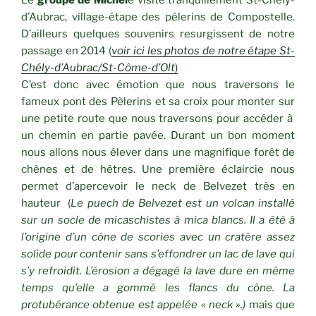
Le
groupe de Michèl
e visite tranquillement St-Chély-
d’Aubrac, village-étape des pèlerins de Compostelle.
D’ailleurs quelques souvenirs resurgissent de notre
passage en 2014 (
voir ici les photos de notre étape St-
Chély-d’Aubrac/St-Côme-d’Olt
)
C’est donc avec émotion que nous traversons le
fameux pont des Pèlerins et sa croix pour monter sur
une petite route que nous traversons pour accéder à
un chemin en partie pavée. Durant un bon moment
nous allons nous élever dans une magnifique forêt de
chênes et de hêtres. Une première éclaircie nous
permet d’apercevoir le neck de Belvezet très en
hauteur (
Le puech de Belvezet est un volcan installé
sur un socle de micaschistes à mica blancs. Il a été à
l’origine d’un cône de scories avec un cratère assez
solide pour contenir sans s’effondrer un lac de lave qui
s’y refroidit. L’érosion a dégagé la lave dure en même
temps qu’elle a gommé les flancs du cône. La
protubérance obtenue est appelée « neck ».)
mais que