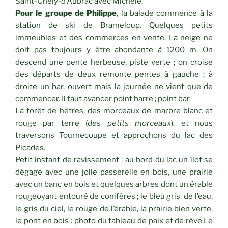
Saint-Chély-d’Aubrac avec Michèle.
Pour le groupe de Philippe
, la balade commence à la
station de ski de Brameloup. Quelques petits
immeubles et des commerces en vente. La neige ne
doit pas toujours y être abondante à 1200 m. On
descend une pente herbeuse, piste verte ; on croise
des départs de deux remonte pentes à gauche ; à
droite un bar, ouvert mais la journée ne vient que de
commencer. Il faut avancer point barre ; point bar.
La forêt de hêtres, des morceaux de marbre blanc et
rouge par terre (
des petits morceaux
), et nous
traversons Tournecoupe et approchons du lac des
Picades.
Petit instant de ravissement : au bord du lac un îlot se
dégage avec une jolie passerelle en bois, une prairie
avec un banc en bois et quelques arbres dont un érable
rougeoyant entouré de conifères ; le bleu gris de l’eau,
le gris du ciel, le rouge de l’érable, la prairie bien verte,
le pont en bois : photo du tableau de paix et de rêve.Le