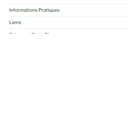
Informations Pratiques
Liens
Paiement Carte Bleue
Programmes mensuels
Randonnées
Recettes de cuisine
Sorties
Voyages et Séjours Randos