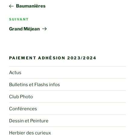
de
précédent
Baumanières
l’article
Article
SUIVANT
suivant
Grand Méjean
PAIEMENT ADHÉSION 2023/2024
Actus
Bulletins et Flashs infos
Club Photo
Conférences
Dessin et Peinture
Herbier des curieux