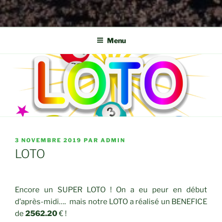
Menu
PUBLIÉ
3 NOVEMBRE 2019
PAR
ADMIN
LE
LOTO
Encore un SUPER LOTO ! On a eu peur en début
d’après-midi…. mais notre LOTO a réalisé un BENEFICE
de
2562.20
€ !