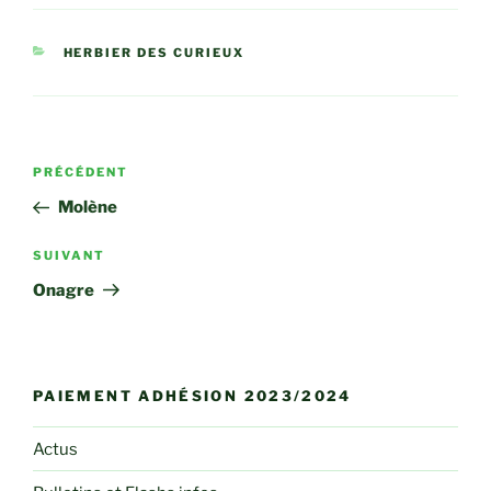
CATÉGORIES
HERBIER DES CURIEUX
Navigation
Article
PRÉCÉDENT
de
précédent
Molène
l’article
Article
SUIVANT
suivant
Onagre
PAIEMENT ADHÉSION 2023/2024
Actus