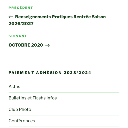
Navigation
Article
PRÉCÉDENT
de
précédent
Renseignements Pratiques Rentrée Saison
l’article
2026/2027
Article
SUIVANT
suivant
OCTOBRE 2020
PAIEMENT ADHÉSION 2023/2024
Actus
Bulletins et Flashs infos
Club Photo
Conférences