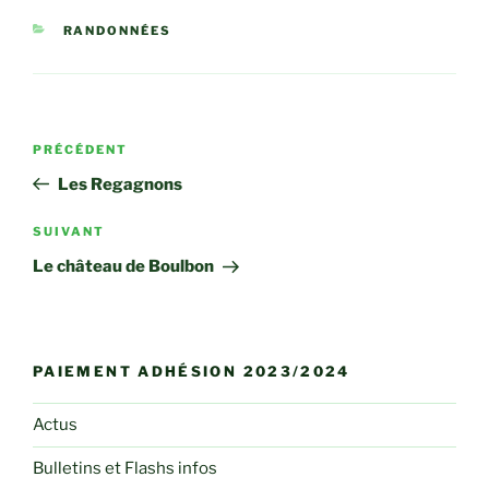
CATÉGORIES
RANDONNÉES
Navigation
Article
PRÉCÉDENT
de
précédent
Les Regagnons
l’article
Article
SUIVANT
suivant
Le château de Boulbon
PAIEMENT ADHÉSION 2023/2024
Actus
Bulletins et Flashs infos