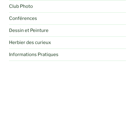
Club Photo
Conférences
Dessin et Peinture
Herbier des curieux
Informations Pratiques
Liens
Paiement Carte Bleue
Programmes mensuels
Randonnées
Recettes de cuisine
Sorties