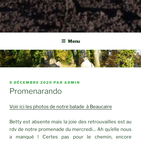
Menu
PUBLIÉ
9 DÉCEMBRE 2020
PAR
ADMIN
LE
Promenarando
Voir ici les photos de notre balade à Beaucaire
Betty est absente mais la joie des retrouvailles est au
rdv de notre promenade du mercredi… Ah qu’elle nous
a manqué ! Certes pas pour le chemin, encore