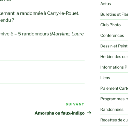
Actus
cernant la randonnée à Carry-le-Rouet.
Bulletins et Fla
rendu ?
Club Photo
énivelé – 5 randonneurs
(Maryline, Laure,
Conférences
Dessin et Peint
Herbier des cu
Informations P
Liens
Paiement Cart
Programmes m
SUIVANT
Article
Randonnées
suivant
Amorpha ou faux-indigo
Recettes de cu