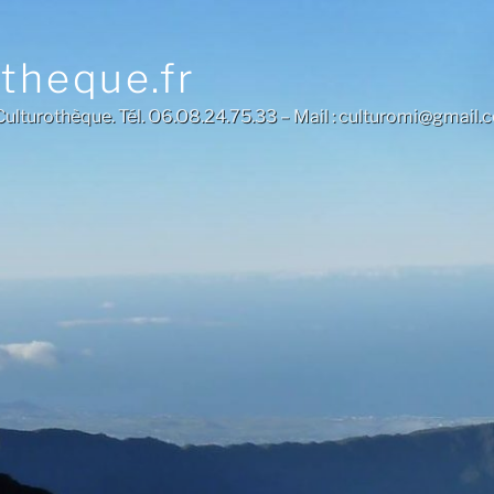
otheque.fr
a Culturothèque. Tél. O6.O8.24.75.33 – Mail : culturomi@gmail