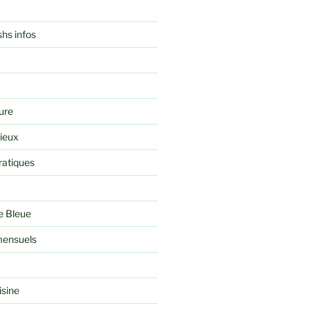
shs infos
ure
rieux
ratiques
e Bleue
ensuels
isine