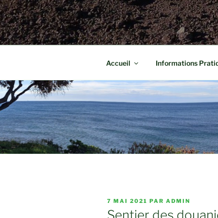
Accueil
Informations Prati
PUBLIÉ
7 MAI 2021
PAR
ADMIN
LE
Sentier des douani