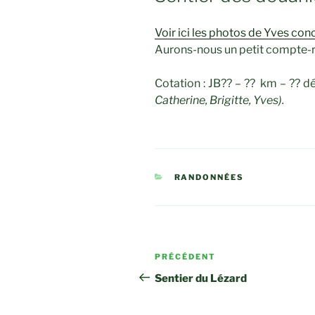
Voir ici les photos de Yves con
Aurons-nous un petit compte-
Cotation : JB?? – ?? km – ?? d
Catherine, Brigitte, Yves).
CATÉGORIES
RANDONNÉES
Navigation
Article
PRÉCÉDENT
de
précédent
Sentier du Lézard
l’article