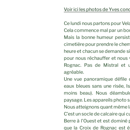
Voir ici les photos de Yves co
Ce lundi nous partons pour Ve
Cela commence mal par un bouch
Mais la bonne humeur persist
cimetière pour prendre le chemin
heure et chacun se demande si 
pour nous réchauffer et nous 
Rognac. Pas de Mistral et u
agréable.
Une vue panoramique défile d
eaux bleues sans une risée, Is
moins beau). Nous déambulo
paysage. Les appareils photo so
Nous atteignons quant même la
C’est un socle de calcaire qui 
Berre à l’Ouest et est dominé p
que la Croix de Rognac
est 