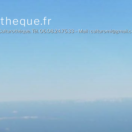
otheque.fr
a Culturothèque. Tél. O6.O8.24.75.33 – Mail : culturomi@gmail