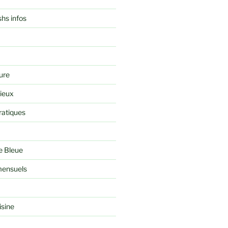
shs infos
ure
rieux
ratiques
e Bleue
ensuels
isine