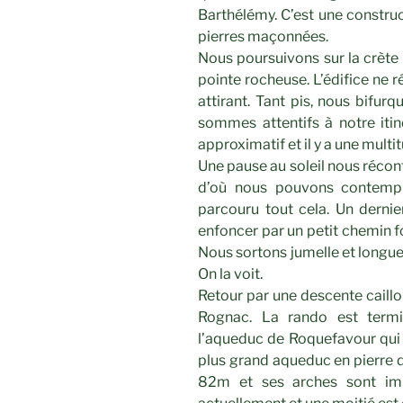
Barthélémy. C’est une construc
pierres maçonnées.
Nous poursuivons sur la crète p
pointe rocheuse. L’édifice ne ré
attirant. Tant pis, nous bifur
sommes attentifs à notre itin
approximatif et il y a une mult
Une pause au soleil nous réconfo
d’où nous pouvons contempl
parcouru tout cela. Un dernie
enfoncer par un petit chemin fo
Nous sortons jumelle et longue
On la voit.
Retour par une descente caillo
Rognac. La rando est termi
l’aqueduc de Roquefavour qui es
plus grand aqueduc en pierre 
82m et ses arches sont impr