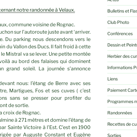
ncernant notre randonnée à Velaux.
Bulletins et Fla
Club Photo
laux, commune voisine de Rognac.
on sur l’autoroute juste avant ‘arriver.
Conférences
e. Du parking nous descendons vers le
Dessin et Peint
 du Vallon des Ducs. Il fait froid à cette
le Mistral va se lever. Une petite montée
Herbier des cu
voilà au bord des falaises qui dominent
Informations P
n grand soleil. La journée s’annonce
Liens
evant nous: l’étang de Berre avec ses
Paiement Cart
tre, Martigues, Fos et ses cuves ( c’est
ns sans se presser pour profiter du
Programmes m
nt de sortie.
 croix de Rognac.
Randonnées
culmine à 271 mètres et domine l’étang de
Recettes de cu
ar Sainte Victoire à l’Est. C’est en 1900
érigée par Auguste Constant et Eugène
Sorties