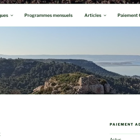
ques
Programmes mensuels
Articles
Paiement 
PAIEMENT A
c
Actus