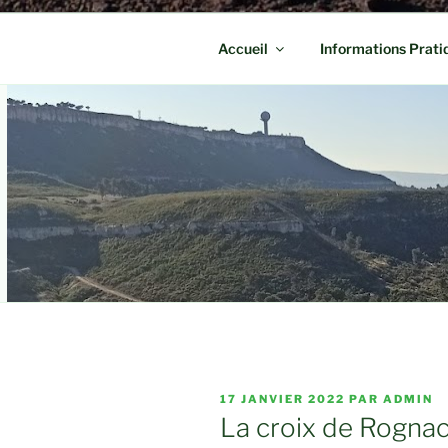
Accueil
Informations Prati
PUBLIÉ
17 JANVIER 2022
PAR
ADMIN
LE
La croix de Rogna