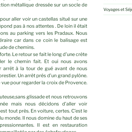
tion métallique dressée sur un socle de
Voyages et Sé
our aller voir un castellas situé sur une
pond pas à nos attentes . De loin il était
quons au parking vers les Pradaux. Nous
éraire car dans ce coin le balisage est
itude de chemins.
rte. Le retour se fait le long d’une crète
er le chemin fait. Et oui nous avons
r arrêt à la tour de gué avant de nous
restier. Un arrêt prés d’un grand pylône.
 vue pour regarder la croix de Provence.
uteuse,sans glissade et nous retrouvons
née mais nous décidons d’aller voir
t tout près. En voiture, certes. C’est le
du monde. Il nous domine du haut de ses
essionnantes. Il est en restauration