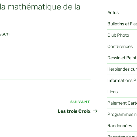
la mathématique de la
Actus
Bulletins et Fla
issen
Club Photo
Conférences
Dessin et Peint
Herbier des cu
Informations P
Liens
SUIVANT
Article
Paiement Cart
suivant
Les trois Croix
Programmes m
Randonnées
Recettes de cu