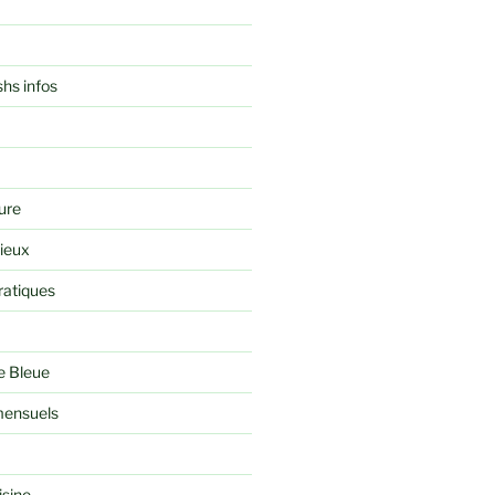
shs infos
ure
rieux
ratiques
e Bleue
ensuels
isine