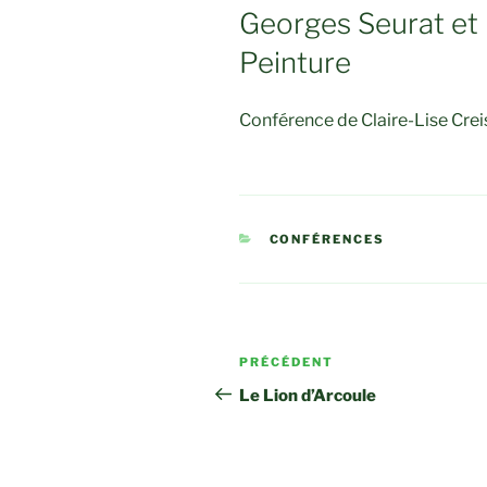
LE
Georges Seurat et 
Peinture
Conférence de Claire-Lise Cre
CATÉGORIES
CONFÉRENCES
Navigation
Article
PRÉCÉDENT
de
précédent
Le Lion d’Arcoule
l’article