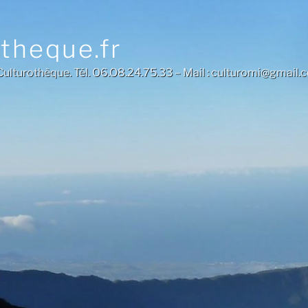
otheque.fr
a Culturothèque. Tél. O6.O8.24.75.33 – Mail : culturomi@gmail