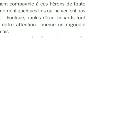
nent compagnie à ces hérons de toute
moment quelques ibis qui ne veulent pas
e ! Foulque, poules d’eau, canards font
er notre attention… même un ragondin
mais !
ade amoureuse des flamands roses… Ca
 de se quitter. Mais rêver à de nouvelles
’à la prochaine balade.
énivelé.