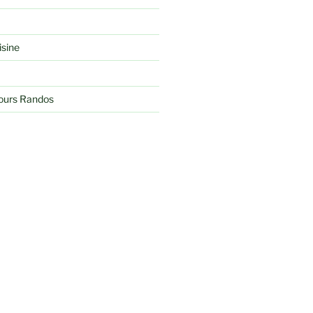
isine
jours Randos