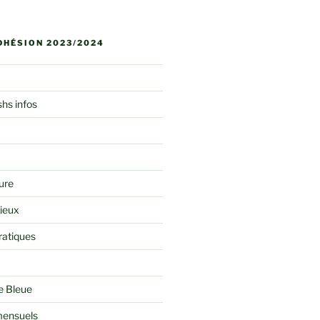
DHÉSION 2023/2024
shs infos
ure
rieux
ratiques
e Bleue
ensuels