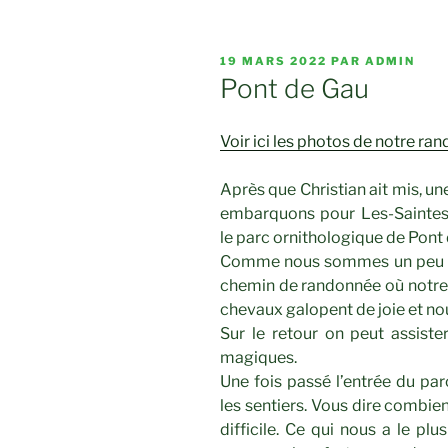
PUBLIÉ
19 MARS 2022
PAR
ADMIN
LE
Pont de Gau
Voir ici les photos de notre r
Après que Christian ait mis, une
embarquons pour Les-Saintes
le parc ornithologique de Pont
Comme nous sommes un peu e
chemin de randonnée où notre 
chevaux galopent de joie et nou
Sur le retour on peut assister
magiques.
Une fois passé l’entrée du par
les sentiers. Vous dire combie
difficile. Ce qui nous a le plu