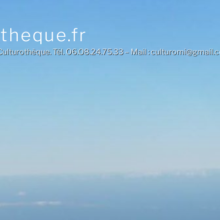
otheque.fr
a Culturothèque. Tél. O6.O8.24.75.33 – Mail : culturomi@gmail