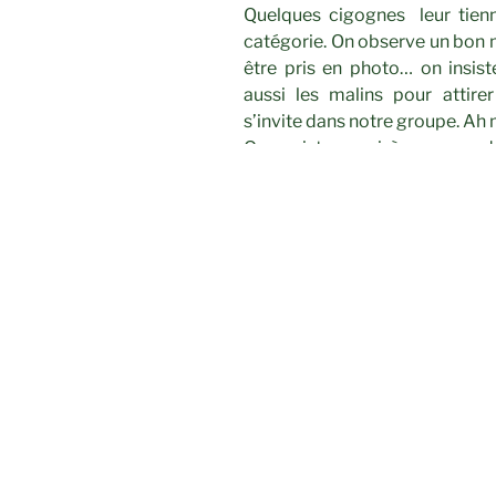
Quelques cigognes leur tien
catégorie. On observe un bon 
être pris en photo… on insist
aussi les malins pour attir
s’invite dans notre groupe. Ah 
On assiste aussi à une par
réveille !
Un bon moment…
On est bien sûr un peu tristes
aventures nous fera tenir jusqu
Cotation : JA1 – 8.2 km – 0 m d
CATÉGORIES
RANDONNÉES