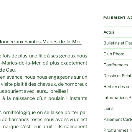
PAIEMENT A
Actus
andonnée aux Saintes-Maries-de-la-Mer.
Bulletins et Fla
Club Photo
 fois de plus, une fille à ses genoux nous
-Maries-de-la-Mer, où plus exactement
Conférences
 de Gau.
Dessin et Peint
n avance, nous nous engageons sur un
visite plait à des chevaux, de nombreux
Herbier des cu
s sourient avec leurs… oreilles !
Informations P
 à la naissance d’un poulain ! Instants
Liens
c ornithologique on se laisse porter par
Paiement Cart
n de flamands roses nous avons vu, c’est
s marqué c’est leur bruit ! Ils cancanent
Programmes m