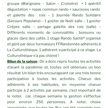
groupe (
Marignane – Salon – Croisière
) + 1 apéritif
dégustation + repas commun rando + saucisses rando
et galette des rois – 1 Journée Rando Solidaire
(
Secours Populaire
) – 1 goûter de Noël salle – 1 goûter
Crêpes salle – partage galette des rois (salle) –
Différents moments de convivialités : boissons ou
glaces dans des cafés. 1 stage Rando Santé® organisé
et géré par deux formateurs FFRandonnée adhérents à
La Culturothèque. 1 adhérent a participé à ce stage. La
Culturothèque n’a pas chômé !
Bilan de la saison
: On a donc repris toutes les activités
d’avant la pandémie et, toutes ont obtenues un bon
résultat. Un bilan très encourageant car une très bonne
participation à toutes les activités. Chacun des
adhérents à ses habitudes, en moyenne chacun
participe à 2 activités par semaine, c’est important de
le noter, car, chaque semaine la gestion s’effectue
pour environ 250 personnes. A noter, chose
importante, que toutes les Bus ont été complets lors