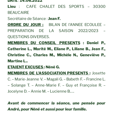
DATE
:
14.06.2022
Lieu
: CAFE CHALET DES SPORTS – 30300
BEAUCAIRE
Secrétaire de Séance :
Jean F.
ORDRE DU JOUR :
BILAN DE l’ANNEE ECOULEE –
PREPARATION DE LA SAISON 2022/2023 –
QUESTIONS DIVERSES.
MEMBRES DU CONSEIL PRESENTS
:
Daniel P.,
Catherine L., Marité M., Eliane P., Liliane B.,
Jean F.,
Christine C., Charles M., Michèle N., Geneviève P.,
Martine L..
ETAIENT EXCUSES
: Néné G.
MEMBRES DE L’ASSOCIATION PRESENTS
:
Josette
C. – Marie-Jeanne V. – Magali G. – Babeth F. – Francine L.
– Solange T. – Anne-Marie F. – Guy et Françoise R. –
Jocelyne D. – Annie M. – Lucienne B.….
Avant de commencer la séance, une pensée pour
André, pour Néné et aussi pour leur famille.