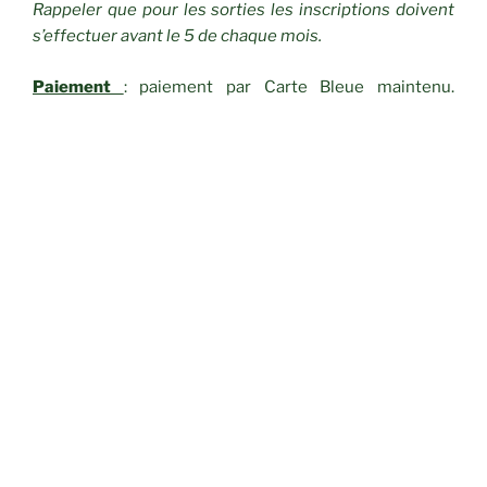
Rappeler que pour les sorties les inscriptions doivent
s’effectuer avant le 5 de chaque mois.
Paiement
: paiement par Carte Bleue maintenu.
Babeth est présente le mardi à 13h30 pour aider ceux
qui n’y arrivent
pas (très peu de personnes).
Il faut, bien
sûr, apporter sa carte bleue. Jean se propose aussi
d’aider pour l’utilisation.
Licences
: FFRandonnée
(30 €).
Une fois la licence
passée, les adhérent reçoivent un mail pour récupérer
leur licence sur leur compte personnel FFRandonnée,
et cette année, ils devront eux-mêmes s’abonner à
Passion Rando directement via leur compte.
QUESTION DIVERSES
:
QUESTION 1 : Michèle informe qu’elle vient
d’apprendre que le N° de Siren pour l’association est
obligatoire pour obtenir la subvention de la Mairie. Elle