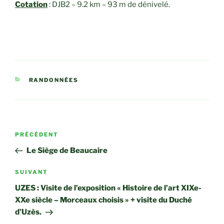
Cotation
: DJB2 – 9.2 km – 93 m de dénivelé.
CATÉGORIES
RANDONNÉES
Navigation
Article
PRÉCÉDENT
de
précédent
Le Siège de Beaucaire
l’article
Article
SUIVANT
suivant
UZES : Visite de l’exposition « Histoire de l’art XIXe-
XXe siècle – Morceaux choisis » + visite du Duché
d’Uzès.