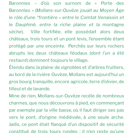
Baronnies – d’où son surnom de « Porte des
Baronnies » (
Mollans-sur-Ouvèze jouait au Moyen Âge
le rôle d’une “frontière » entre le Comtat Venaissin et
le Dauphiné, entre la riche plaine et la montagne
sèche
). Ville fortifiée, elle possédait alors deux
châteaux, trois tours et un pont levis, l’ensemble étant
protégé par une enceinte. Perchés sur leurs rochers
abrupts les deux châteaux féodaux (
dont l’un a été
restauré
) dominent toujours le village.
Étendu dans la plaine de vignobles et d’arbres fruitiers,
au bord de la rivière Ouvèze, Mollans est aujourd’hui un
gros bourg tranquille, encore agricole, terre d’olivier, de
tilleul et de lavande.
Mine de rien, Mollans-sur-Ouvèze recèle de nombreux
charmes, que nous découvrons à pied, en commençant
par exemple par la ville basse, où il faut diriger ses pas
vers le pont, d’origine médiévale, à une seule arche.
Jadis, ce pont était flanqué d’un dispositif de sécurité
constitué de trois tours rondes : il n’en reste qu’une