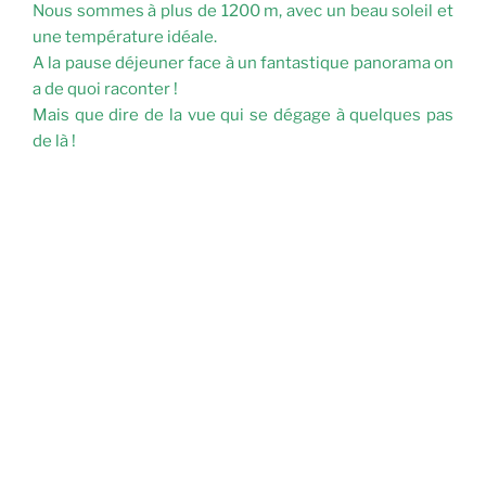
Nous sommes à plus de 1200 m, avec un beau soleil et
une température idéale.
A la pause déjeuner face à un fantastique panorama on
a de quoi raconter !
Mais que dire de la vue qui se dégage à quelques pas
de là !
La descente au col du Sanguinet est raide, mais encore
une fois on y va doucement et ainsi on profite… On
profite au maximum du spectacle qui défile devant
nous.
Arrivés à la piste on plaisante, les hommes ramassent
des bouquets pour leurs belles !
On hisse nos yeux pour voir si Poët-en-Percip est en
contre-bas… Que nenni, on arrive par surprise au
village où nous attend une sympatique Guinguette qui
semble nous tendre les bras.
Le retour est riche en superlatifs pour décrire cette
belle randonnée.
Nous faisons une halte à Buis (
Buis-les-Baronnies,