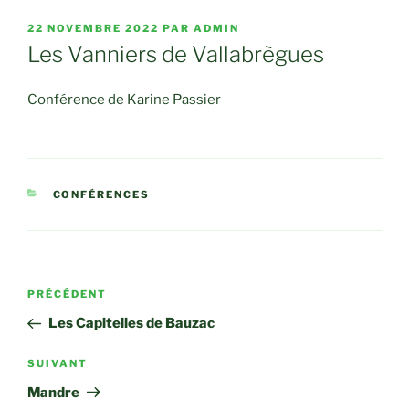
PUBLIÉ
22 NOVEMBRE 2022
PAR
ADMIN
LE
Les Vanniers de Vallabrègues
Conférence de Karine Passier
CATÉGORIES
CONFÉRENCES
Navigation
Article
PRÉCÉDENT
de
précédent
Les Capitelles de Bauzac
l’article
Article
SUIVANT
suivant
Mandre