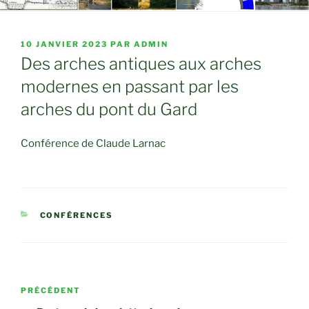
PUBLIÉ
10 JANVIER 2023
PAR
ADMIN
LE
Des arches antiques aux arches
modernes en passant par les
arches du pont du Gard
Conférence de Claude Larnac
CATÉGORIES
CONFÉRENCES
Navigation
Article
PRÉCÉDENT
de
précédent