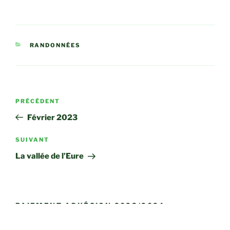
CATÉGORIES
RANDONNÉES
Navigation
Article
PRÉCÉDENT
de
précédent
Février 2023
l’article
Article
SUIVANT
suivant
La vallée de l’Eure
PAIEMENT ADHÉSION 2023/2024