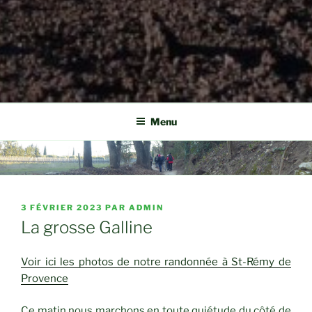
Menu
PUBLIÉ
3 FÉVRIER 2023
PAR
ADMIN
LE
La grosse Galline
Voir ici les photos de notre randonnée à St-Rémy de
Provence
Ce matin nous marchons en toute quiétude du côté de