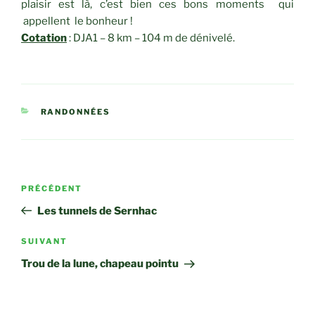
plaisir est là, c’est bien ces bons moments qui
appellent le bonheur !
Cotation
: DJA1 – 8 km – 104 m de dénivelé.
CATÉGORIES
RANDONNÉES
Navigation
Article
PRÉCÉDENT
de
précédent
Les tunnels de Sernhac
l’article
Article
SUIVANT
suivant
Trou de la lune, chapeau pointu