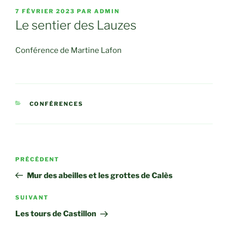
PUBLIÉ
7 FÉVRIER 2023
PAR
ADMIN
LE
Le sentier des Lauzes
Conférence de Martine Lafon
CATÉGORIES
CONFÉRENCES
Navigation
Article
PRÉCÉDENT
de
précédent
Mur des abeilles et les grottes de Calès
l’article
Article
SUIVANT
suivant
Les tours de Castillon