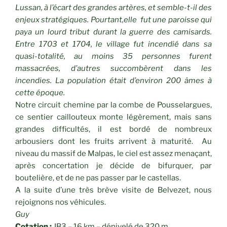
Lussan, à l’écart des grandes artères, et semble-t-il des
enjeux stratégiques. Pourtant,elle fut une paroisse qui
paya un lourd tribut durant la guerre des camisards.
Entre 1703 et 1704, le village fut incendié dans sa
quasi-totalité, au moins 35 personnes furent
massacrées, d’autres succombèrent dans les
incendies. La population était d’environ 200 âmes à
cette époque.
Notre circuit chemine par la combe de Pousselargues,
ce sentier caillouteux monte légèrement, mais sans
grandes difficultés, il est bordé de nombreux
arbousiers dont les fruits arrivent à maturité. Au
niveau du massif de Malpas, le ciel est assez menaçant,
après concertation je décide de bifurquer, par
boutelière, et de ne pas passer par le castellas.
A la suite d’une très brève visite de Belvezet, nous
rejoignons nos véhicules.
Guy
Cotation :
JB3 – 16 km – dénivelé de 320 m