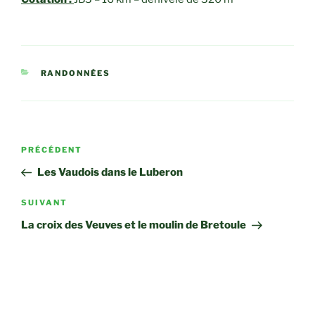
CATÉGORIES
RANDONNÉES
Navigation
Article
PRÉCÉDENT
de
précédent
Les Vaudois dans le Luberon
l’article
Article
SUIVANT
suivant
La croix des Veuves et le moulin de Bretoule
PAIEMENT ADHÉSION 2023/2024