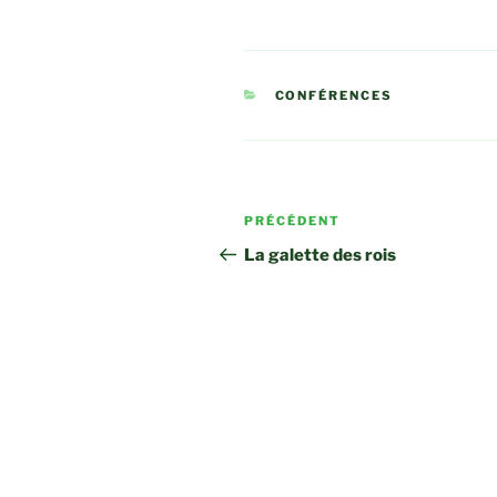
CATÉGORIES
CONFÉRENCES
Navigation
Article
PRÉCÉDENT
de
précédent
La galette des rois
l’article