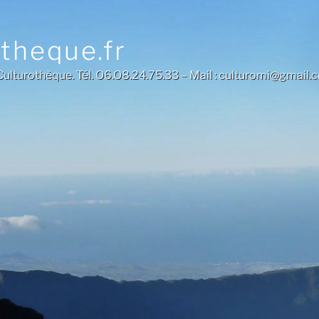
otheque.fr
a Culturothèque. Tél. O6.O8.24.75.33 – Mail : culturomi@gmail