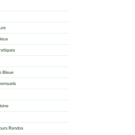
ure
rieux
ratiques
e Bleue
ensuels
isine
jours Randos