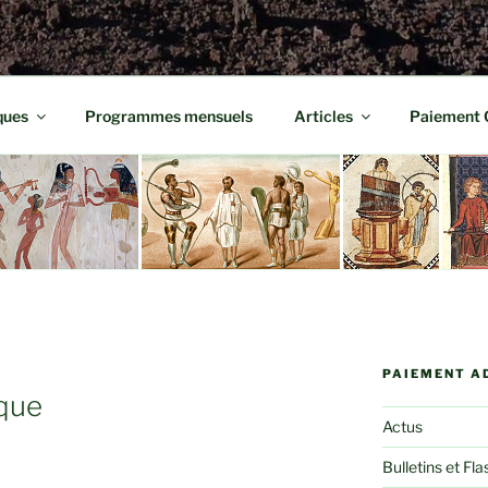
ques
Programmes mensuels
Articles
Paiement 
PAIEMENT A
ique
Actus
Bulletins et Fla