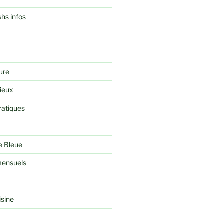
shs infos
ure
rieux
ratiques
e Bleue
ensuels
isine