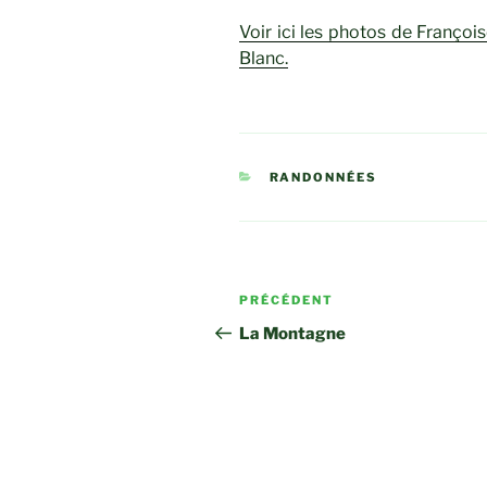
Voir ici les photos de Franço
Blanc.
CATÉGORIES
RANDONNÉES
Navigation
Article
PRÉCÉDENT
de
précédent
La Montagne
l’article