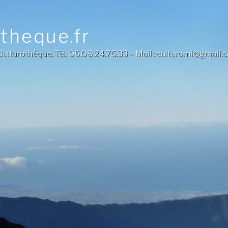
otheque.fr
a Culturothèque. Tél. O6.O8.24.75.33 – Mail : culturomi@gmail