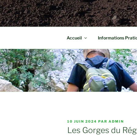
Accueil
Informations Prati
PUBLIÉ
10 JUIN 2024
PAR
ADMIN
LE
Les Gorges du Rég