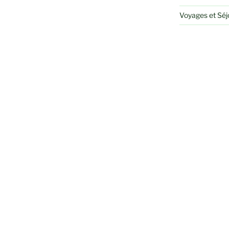
Voyages et Sé
RECHERCHER
Recherche
pour
: