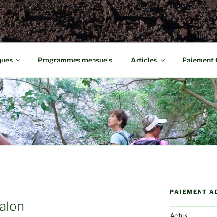
ques
Programmes mensuels
Articles
Paiement 
PAIEMENT A
alon
Actus