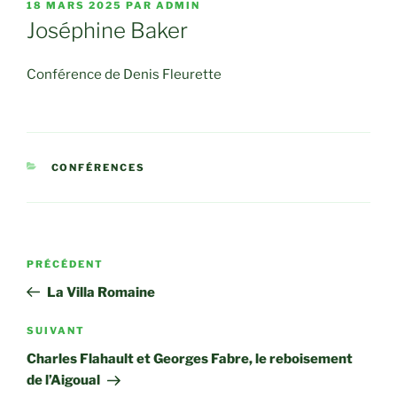
PUBLIÉ
18 MARS 2025
PAR
ADMIN
LE
Joséphine Baker
Conférence de Denis Fleurette
CATÉGORIES
CONFÉRENCES
Navigation
Article
PRÉCÉDENT
de
précédent
La Villa Romaine
l’article
Article
SUIVANT
suivant
Charles Flahault et Georges Fabre, le reboisement
de l’Aigoual