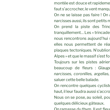
montée est douce et rapidement
faut s’accrocher, le vent manq
On ne se laisse pas faire ! On
narcisses aussi, ils sont petits 
On prend la piste des Trin
tranquillement… Les « trincades 
nous rencontrons aujourd’hui s
elles nous permettent de réa
plaques tectoniques. N’oublion
Alpes » et que le massif s’est
Toujours sur les pistes aérien
beaucoup de fleurs :
Glauge
narcisses, coronilles, argella
saluer cette belle balade.
On rencontre quelques cycliste
haut, il leur faudra aussi s’acc
Nous on se pose, au soleil, po
quelques délicieux gâteaux.
On ramasse du thym. Il est fleur