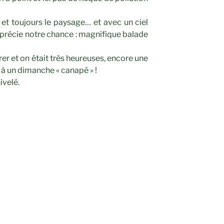
et toujours le paysage… et avec un ciel
précie notre chance : magnifique balade
rer et on était très heureuses, encore une
 à un dimanche « canapé » !
ivelé.
SUIVANT
Article
suivant
Parcours de l’eau à Martigues.