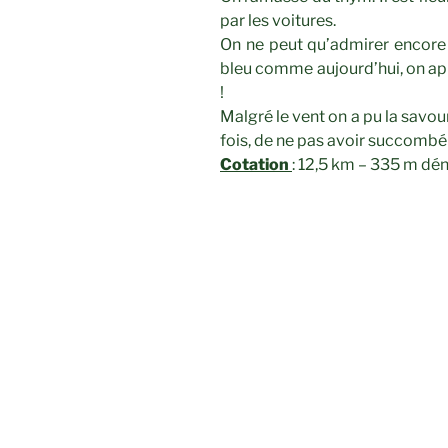
par les voitures.
On ne peut qu’admirer encore 
bleu comme aujourd’hui, on ap
!
Malgré le vent on a pu la savou
fois, de ne pas avoir succombé
Cotation
: 12,5 km – 335 m dén
CATÉGORIES
RANDONNÉES
Navigation
Article
PRÉCÉDENT
de
précédent
La Montagnette