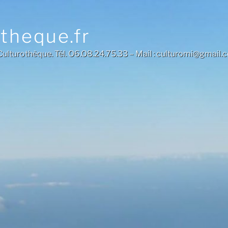
otheque.fr
a Culturothèque. Tél. O6.O8.24.75.33 – Mail : culturomi@gmail