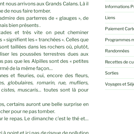
 nous arrivons aux Grands Calans. Là il
Informations P
ue de nous faire tomber.
Liens
 admire des parterres de « glauges », de
mais bien présents .
Paiement Cart
cades et très vite on peut cheminer
» signifient les « tranchées ». Celles que
Programmes m
ont taillées dans les rochers où, plutôt,
Randonnées
liser les poussées terrestres dues aux
s pas que les Alpilles sont des « petites
Recettes de cu
 formé de la même façon…
Sorties
nes et fleuries, oui, encore des fleurs,
s, globulaires, romarin, rue, mufliers,
Voyages et Sé
s, cistes, muscaris…
toutes sont là pour
s, certains auront une belle surprise en
rocher pour ne pas tomber.
ur le repas. Le dimanche c’est le thé et…
i à point et ici pas de risque de pollution