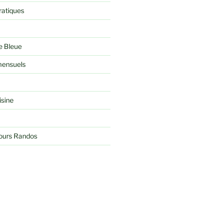
ratiques
e Bleue
ensuels
isine
jours Randos