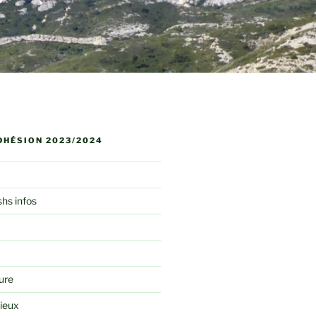
DHÉSION 2023/2024
shs infos
ure
rieux