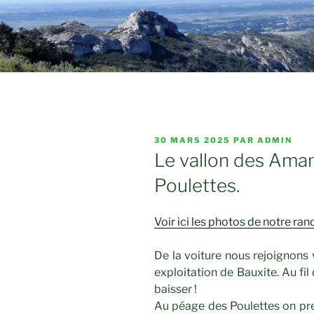
PUBLIÉ
30 MARS 2025
PAR
ADMIN
LE
Le vallon des Aman
Poulettes.
Voir ici les photos de notre 
De la voiture nous rejoignons v
exploitation de Bauxite. Au fil
baisser !
Au péage des Poulettes on pr