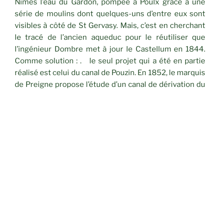
Nîmes l’eau du Gardon, pompée à Poulx grâce à une
série de moulins dont quelques-uns d’entre eux sont
visibles à côté de St Gervasy. Mais, c’est en cherchant
le tracé de l’ancien aqueduc pour le réutiliser que
l’ingénieur Dombre met à jour le Castellum en 1844.
Comme solution : . le seul projet qui a été en partie
réalisé est celui du canal de Pouzin. En 1852, le marquis
de Preigne propose l’étude d’un canal de dérivation du
Rhône au Pouzin, dans l’Ardèche et d’amener les eaux
jusqu’à Nîmes, pour un coût de 24 millions. Le 26 mai
1863, une fête grandiose est organisée au Pont du
Gard pour commémorer la pose de la première pierre
du canal. C’est d’ailleurs là qu’ont eu lieu les premiers
travaux avec le percement, par une équipe de vingt
employés, du tunnel que l’on voit à la sortie du Pont du
Gard, au troisième étage. Bien que plusieurs
kilomètres de constructions aient été édifiés, le projet
a été abandonné en 1868 . au profit de celui présenté
par Aristide Dumont qui, délaissant totalement