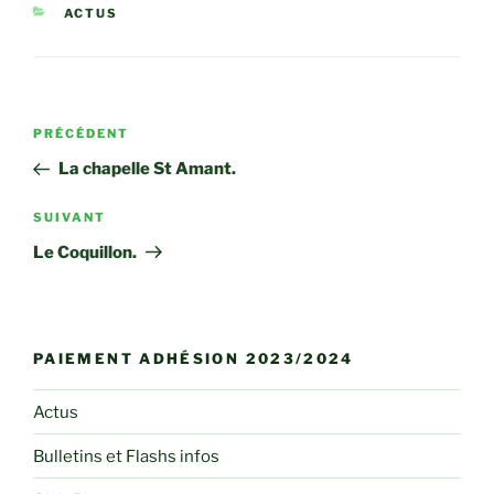
CATÉGORIES
ACTUS
Navigation
Article
PRÉCÉDENT
de
précédent
La chapelle St Amant.
l’article
Article
SUIVANT
suivant
Le Coquillon.
PAIEMENT ADHÉSION 2023/2024
Actus
Bulletins et Flashs infos