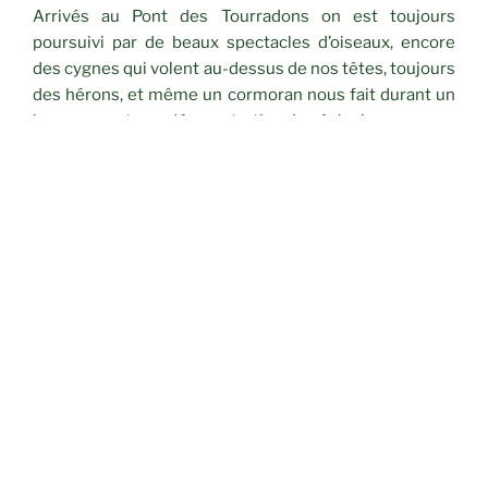
Arrivés au Pont des Tourradons on est toujours
poursuivi par de beaux spectacles d’oiseaux, encore
des cygnes qui volent au-dessus de nos têtes, toujours
des hérons, et même un cormoran nous fait durant un
bon moment une démonstration de pêche !
On s’en retourne en trainant les pieds mais les yeux, les
oreilles à l’affut des chants, des plongeons, d’une
multitude de chenilles noires et de lieux de
conversations de ragondins !… Un sagneur nous salue
et nous invite à observer sa machine à récolter la
sagne qui se lance dans le marais…
Arrivés sous un feu d’artifices de pâquerettes à la halte
fluviale on a bien eu la sensation d’avoir, aujourd’hui,
rencontré le printemps… Oh oui !
Cotation
:
B2 J – 13 km – 45 m dénivelé – 11
randonneurs.