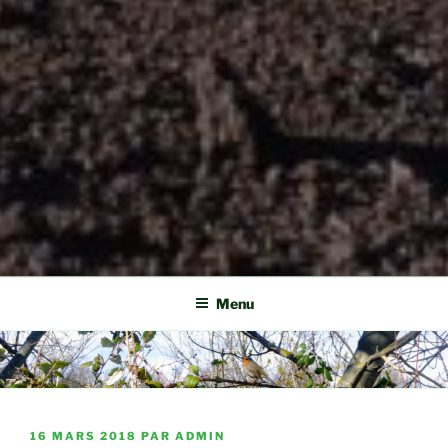
Menu
PUBLIÉ
16 MARS 2018
PAR
ADMIN