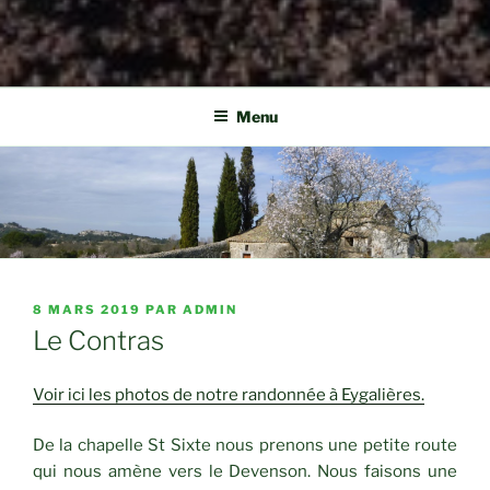
Menu
PUBLIÉ
8 MARS 2019
PAR
ADMIN
LE
Le Contras
Voir ici les photos de notre randonnée à Eygalières.
De la chapelle St Sixte nous prenons une petite route
qui nous amène vers le Devenson. Nous faisons une