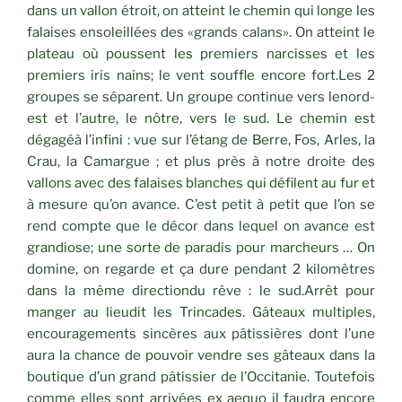
dans un vallon étroit, on atteint le chemin qui longe les
falaises ensoleillées des «grands calans». On atteint le
plateau où poussent les premiers narcisses et les
premiers iris nains; le vent souffle encore fort.Les 2
groupes se séparent. Un groupe continue vers lenord-
est et l’autre, le nôtre, vers le sud. Le chemin est
dégagéà l’infini : vue sur l’étang de Berre, Fos, Arles, la
Crau, la Camargue ; et plus près à notre droite des
vallons avec des falaises blanches qui défilent au fur et
à mesure qu’on avance. C’est petit à petit que l’on se
rend compte que le décor dans lequel on avance est
grandiose; une sorte de paradis pour marcheurs … On
domine, on regarde et ça dure pendant 2 kilomètres
dans la même directiondu rêve : le sud.Arrêt pour
manger au lieudit les Trincades. Gâteaux multiples,
encouragements sincères aux pâtissières dont l’une
aura la chance de pouvoir vendre ses gâteaux dans la
boutique d’un grand pâtissier de l’Occitanie. Toutefois
comme elles sont arrivées ex aequo il faudra encore