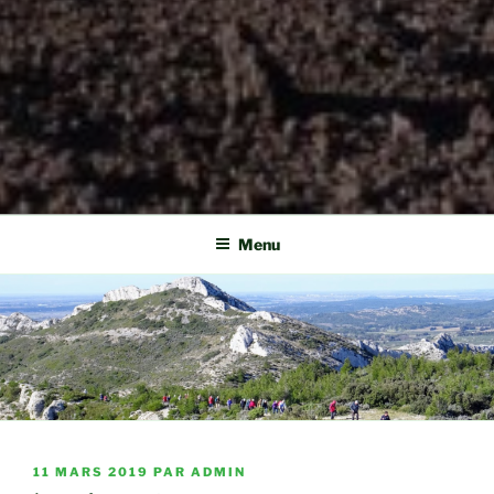
Menu
PUBLIÉ
11 MARS 2019
PAR
ADMIN
LE