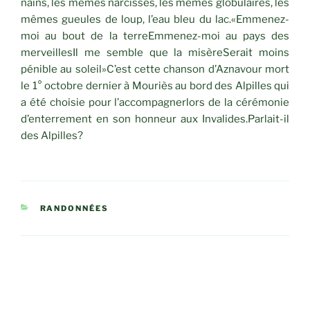
nains, les mêmes narcisses, les mêmes globulaires, les
mêmes gueules de loup, l’eau bleu du lac.«Emmenez-
moi au bout de la terreEmmenez-moi au pays des
merveillesIl me semble que la misèreSerait moins
pénible au soleil»C’est cette chanson d’Aznavour mort
le 1° octobre dernier à Mouriès au bord des Alpilles qui
a été choisie pour l’accompagnerlors de la cérémonie
d’enterrement en son honneur aux Invalides.Parlait-il
des Alpilles?
CATÉGORIES
RANDONNÉES
Navigation
Article
PRÉCÉDENT
de
précédent
Le Contras