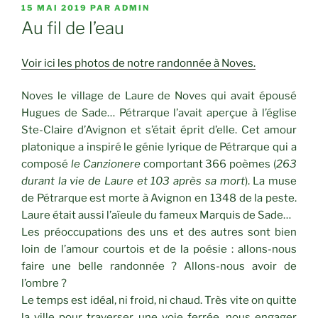
PUBLIÉ
15 MAI 2019
PAR
ADMIN
LE
Au fil de l’eau
Voir ici les photos de notre randonnée à Noves.
Noves le village de Laure de Noves qui avait épousé
Hugues de Sade… Pétrarque l’avait aperçue à l’église
Ste-Claire d’Avignon et s’était éprit d’elle. Cet amour
platonique a inspiré le génie lyrique de Pétrarque qui a
composé
le Canzionere
comportant 366 poèmes (
263
durant la vie de Laure et 103 après sa mort
). La muse
de Pétrarque est morte à Avignon en 1348 de la peste.
Laure était aussi l’aïeule du fameux Marquis de Sade…
Les préoccupations des uns et des autres sont bien
loin de l’amour courtois et de la poésie : allons-nous
faire une belle randonnée ? Allons-nous avoir de
l’ombre ?
Le temps est idéal, ni froid, ni chaud. Très vite on quitte
la ville pour traverser une voie ferrée, nous engager