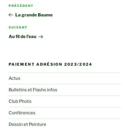
Navigation
Article
PRÉCÉDENT
de
précédent
La grande Baume
l’article
Article
SUIVANT
suivant
Au fil de l’eau
PAIEMENT ADHÉSION 2023/2024
Actus
Bulletins et Flashs infos
Club Photo
Conférences
Dessin et Peinture