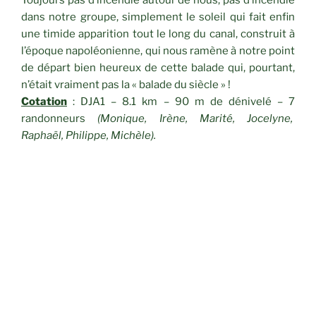
Toujours pas d’incendie autour de nous, pas d’incendie
dans notre groupe, simplement le soleil qui fait enfin
une timide apparition tout le long du canal, construit à
l’époque napoléonienne, qui nous ramène à notre point
de départ bien heureux de cette balade qui, pourtant,
n’était vraiment pas la « balade du siècle » !
Cotation
: DJA1 – 8.1 km – 90 m de dénivelé – 7
randonneurs
(Monique, Irène, Marité, Jocelyne,
Raphaël, Philippe, Michèle).
CATÉGORIES
RANDONNÉES
Navigation
Article
PRÉCÉDENT
de
précédent
Les tours de Castillon