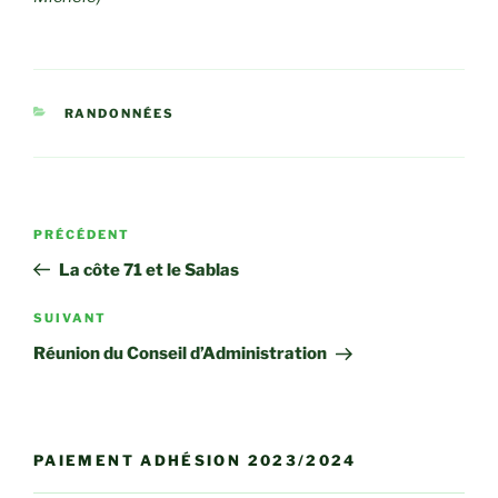
CATÉGORIES
RANDONNÉES
Navigation
Article
PRÉCÉDENT
de
précédent
La côte 71 et le Sablas
l’article
Article
SUIVANT
suivant
Réunion du Conseil d’Administration
PAIEMENT ADHÉSION 2023/2024