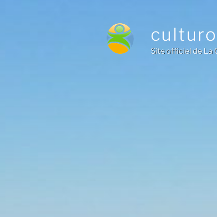
Aller
au
cultur
contenu
principal
Site officiel de L