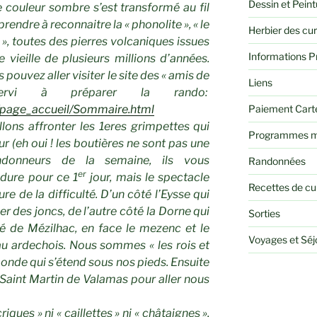
Dessin et Peint
 couleur sombre s’est transformé au fil
rendre à reconnaitre la « phonolite », « le
Herbier des cu
 », toutes des pierres volcaniques issues
Informations P
vieille de plusieurs millions d’années.
 pouvez aller visiter le site des « amis de
Liens
vi à préparer la rando:
Paiement Cart
le/page_accueil/Sommaire.html
lons affronter les 1eres grimpettes qui
Programmes m
ur (eh oui ! les boutières ne sont pas une
ndonneurs de la semaine, ils vous
Randonnées
er
 dure pour ce 1
jour, mais le spectacle
Recettes de cu
ure de la difficulté. D’un côté l’Eysse qui
r des joncs, de l’autre côté la Dorne qui
Sorties
é de Mézilhac, en face le mezenc et le
Voyages et Sé
eau ardechois. Nous sommes « les rois et
onde qui s’étend sous nos pieds. Ensuite
n Saint Martin de Valamas pour aller nous
riques » ni « caillettes » ni « châtaignes »,