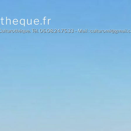
otheque.fr
a Culturothèque. Tél. O6.O8.24.75.33 – Mail : culturomi@gmail