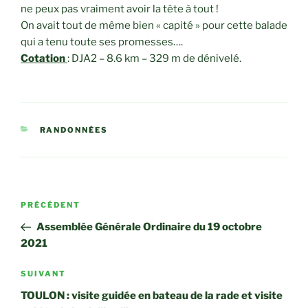
ne peux pas vraiment avoir la tête à tout !
On avait tout de même bien « capité » pour cette balade
qui a tenu toute ses promesses….
Cotation
: DJA2 – 8.6 km – 329 m de dénivelé.
CATÉGORIES
RANDONNÉES
Navigation
Article
PRÉCÉDENT
de
précédent
Assemblée Générale Ordinaire du 19 octobre
l’article
2021
Article
SUIVANT
suivant
TOULON : visite guidée en bateau de la rade et visite