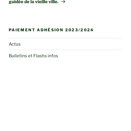
guidée de la vieille ville.
PAIEMENT ADHÉSION 2023/2024
Actus
Bulletins et Flashs infos
Club Photo
Conférences
Dessin et Peinture
Herbier des curieux
Informations Pratiques
Liens