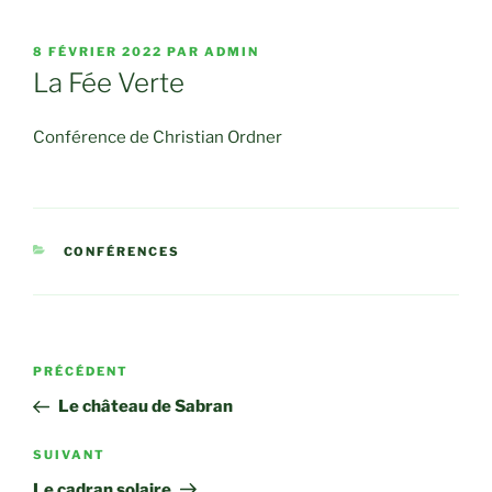
PUBLIÉ
8 FÉVRIER 2022
PAR
ADMIN
LE
La Fée Verte
Conférence de Christian Ordner
CATÉGORIES
CONFÉRENCES
Navigation
Article
PRÉCÉDENT
de
précédent
Le château de Sabran
l’article
Article
SUIVANT
suivant
Le cadran solaire