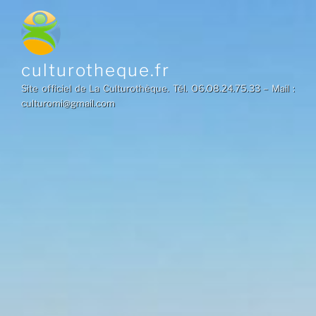
Aller
au
contenu
principal
culturotheque.fr
Site officiel de La Culturothèque. Tél. O6.O8.24.75.33 – Mail :
culturomi@gmail.com