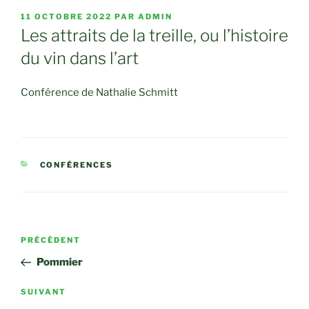
PUBLIÉ
11 OCTOBRE 2022
PAR
ADMIN
LE
Les attraits de la treille, ou l’histoire
du vin dans l’art
Conférence de Nathalie Schmitt
CATÉGORIES
CONFÉRENCES
Navigation
Article
PRÉCÉDENT
de
précédent
Pommier
l’article
Article
SUIVANT