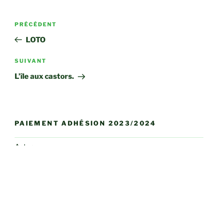
Navigation
Article
PRÉCÉDENT
de
précédent
LOTO
l’article
Article
SUIVANT
suivant
L’île aux castors.
PAIEMENT ADHÉSION 2023/2024
Actus
Bulletins et Flashs infos
Club Photo
Conférences